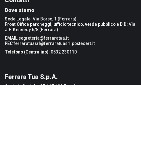
Contatti
Dove siamo
Sede Legale
: Via Borso, 1 (Ferrara)
Front Office parcheggi, ufficio tecnico, verde pubblico e D.D:
Via
J.F. Kennedy 6/8 (Ferrara)
EMAIL
segreteria@ferraratua.it
PEC
ferraratuasrl@ferraratuasrl.postecert.it
Telefono (Centralino):
0532 230110
Ferrara Tua S.p.A.
Capitale Sociale: 85.117.400 Euro i.v.
Codice Fiscale e P.IVA: 01964880387
Iscr CCIAA di Ferrara n. 01964880387
R.E.A. n. 214063
Società Unipersonale del Comune di Ferrara
Credits
Privacy e Cookie Policy